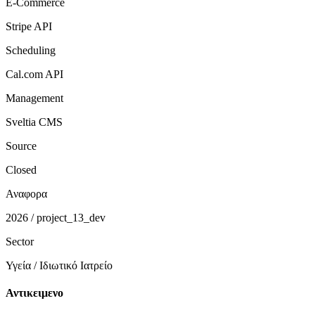
E-Commerce
Stripe API
Scheduling
Cal.com API
Management
Sveltia CMS
Source
Closed
Αναφορα
2026 / project_13_dev
Sector
Υγεία / Ιδιωτικό Ιατρείο
Αντικειμενο