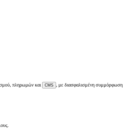
σμού, πληρωμών και
,
με διασφαλισμένη συμμόρφωση
CMS
λους.