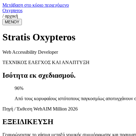
Μετάβαση στο κύριο περιεχόμενο
Oxypteros
/
αρχική
ΜΕΝΟΥ
Stratis
Oxypteros
Web Accessibility Developer
ΤΕΧΝΙΚΟΣ ΕΛΕΓΧΟΣ ΚΑΙ ΑΝΑΠΤΥΞΗ
Ισότητα εκ σχεδιασμού
.
96
%
Από τους κορυφαίους ιστότοπους παγκοσμίως αποτυγχάνουν σ
Πηγή
/
Έκθεση
WebAIM Million
2026
ΕΞΕΙΔΙΚΕΥΣΗ
Γεφυρώνοντας το χάσμα μεταξύ νομικής συμμόρφωσης και πραγματι